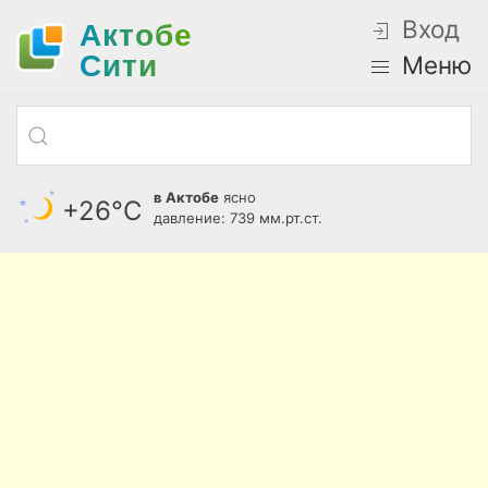
Вход
Актобе
Cити
Меню
в Актобе
ясно
+26°С
давление: 739 мм.рт.ст.