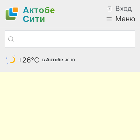
Вход
Актобе
Cити
Меню
+26°С
в Актобе
ясно