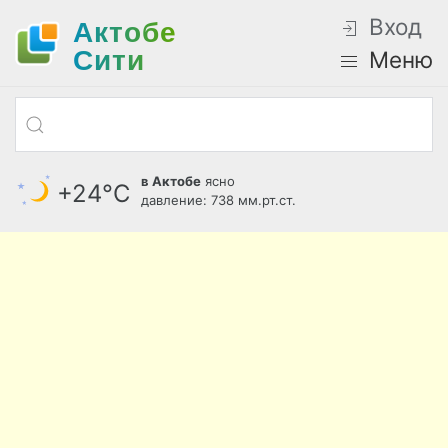
Вход
Актобе
Cити
Меню
в Актобе
ясно
+24°С
давление: 738 мм.рт.ст.