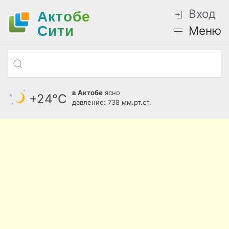
Вход
Актобе
Cити
Меню
в Актобе
ясно
+24°С
давление: 738 мм.рт.ст.