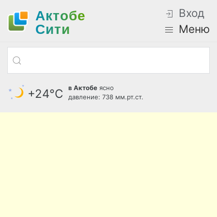
Вход
Актобе
Cити
Меню
в Актобе
ясно
+24°С
давление: 738 мм.рт.ст.