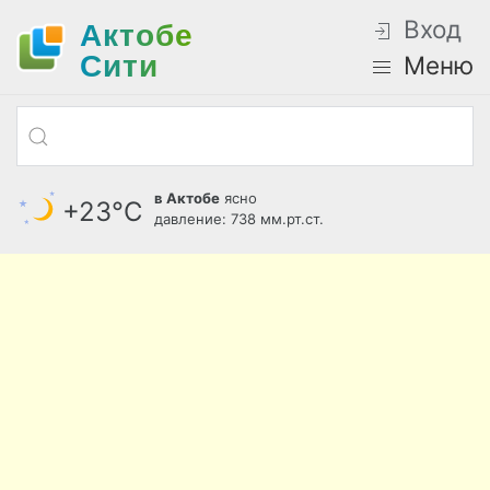
Вход
Актобе
Cити
Меню
в Актобе
ясно
+23°С
давление: 738 мм.рт.ст.