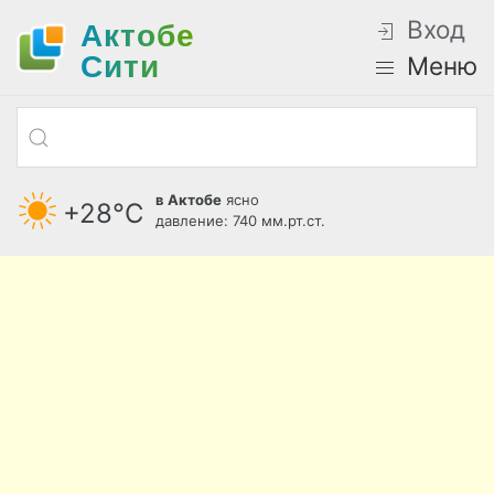
Вход
Актобе
Cити
Меню
в Актобе
ясно
+28°С
давление: 740 мм.рт.ст.