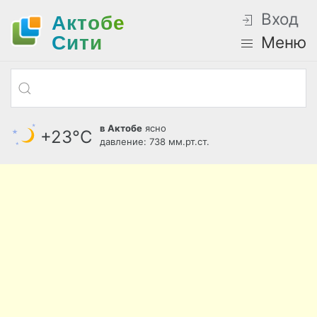
Вход
Актобе
Cити
Меню
в Актобе
ясно
+23°С
давление: 738 мм.рт.ст.