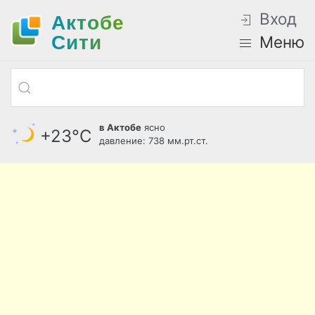
Вход
Актобе
Cити
Меню
в Актобе
ясно
+23°С
давление: 738 мм.рт.ст.