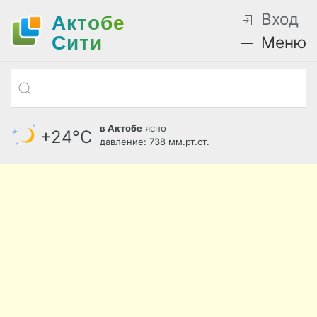
Вход
Актобе
Cити
Меню
в Актобе
ясно
+24°С
давление: 738 мм.рт.ст.