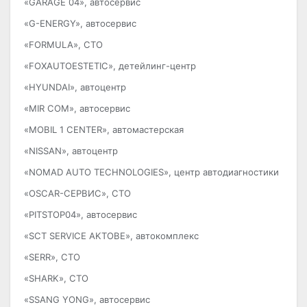
«GARAGE 04», автосервис
«G-ENERGY», автосервис
«FORMULA», СТО
«FOXAUTOESTETIC», детейлинг-центр
«HYUNDAI», автоцентр
«MIR COM», автосервис
«MOBIL 1 CENTER», автомастерская
«NISSAN», автоцентр
«NOMAD AUTO TECHNOLOGIES», центр автодиагностики
«OSCAR-СЕРВИС», СТО
«PITSTOP04», автосервис
«SCT SERVIСE AKTOBE», автокомплекс
«SERR», СТО
«SHARK», СТО
«SSANG YONG», автосервис