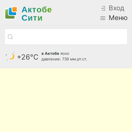
Вход
Актобе
Cити
Меню
в Актобе
ясно
+26°С
давление: 739 мм.рт.ст.