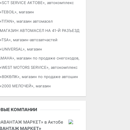
«SCT SERVIСE AKTOBE», автокомплекс
«TEBOIL», магазин
«TITAN», магазин автомасел
МАГАЗИН АВТОМАСЕЛ НА 41-Й РАЗЪЕЗД
«TSA», магазин-автозапчастей
«UNIVERSAL», магазин
AMAHA», магазин по продаже снегоходов, квадроциклов и мототехн
«WEST MOTORS SERVICE», автокомплекс
«80КӨЛІК», магазин по продаже автошин
«2000 МЕЛОЧЕЙ», магазин
ОВЫЕ КОМПАНИИ
ВАНТАЖ МАРКЕТ»