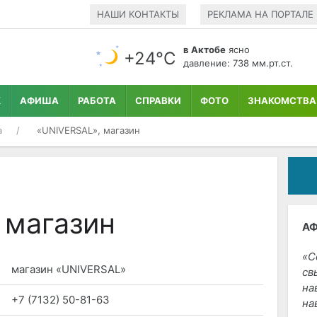
НАШИ КОНТАКТЫ
РЕКЛАМА НА ПОРТАЛЕ
в Актобе
ясно
+24°С
давление: 738 мм.рт.ст.
К
АФИША
РАБОТА
СПРАВКИ
ФОТО
ЗНАКОМСТВА
а
«UNIVERSAL», магазин
 магазин
А
С
магазин «UNIVERSAL»
св
на
+7 (7132) 50-81-63
на