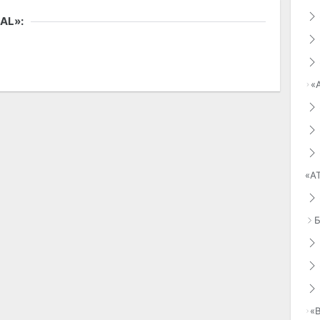
«
«А
«