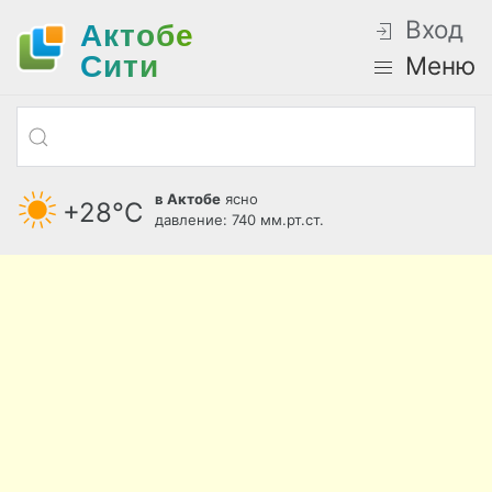
Вход
Актобе
Cити
Меню
в Актобе
ясно
+28°С
давление: 740 мм.рт.ст.