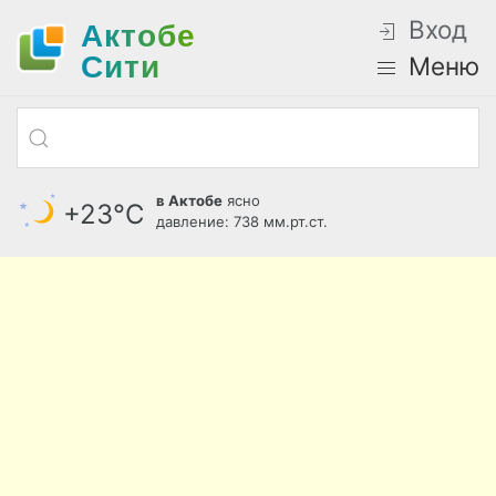
Вход
Актобе
Cити
Меню
в Актобе
ясно
+23°С
давление: 738 мм.рт.ст.