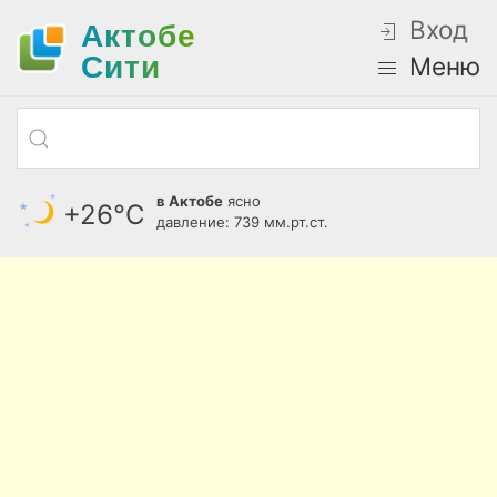
Вход
Актобе
Cити
Меню
в Актобе
ясно
+26°С
давление: 739 мм.рт.ст.