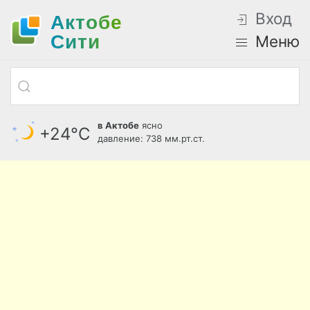
Вход
Актобе
Cити
Меню
в Актобе
ясно
+24°С
давление: 738 мм.рт.ст.