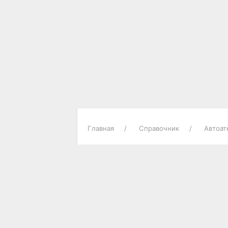
Главная
Справочник
Автоат
О ГОРОДЕ
Городские новости
Достопримечательности