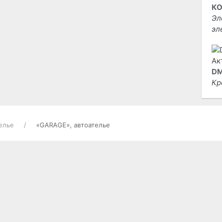
КО
Эл
эл
DM
Кр
елье
«GARAGE», автоателье
РАЗНОЕ
ОТ
Гостевая книга
Ис
то
О проекте
на