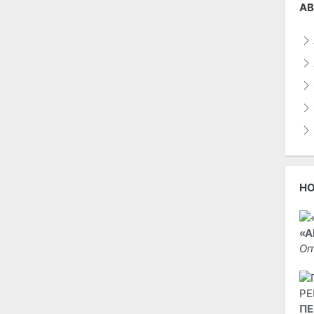
АВ
Н
«А
Оп
ПЕ