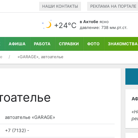
НАШИ КОНТАКТЫ
РЕКЛАМА НА ПОРТАЛЕ
в Актобе
ясно
+24°С
давление: 738 мм.рт.ст.
К
АФИША
РАБОТА
СПРАВКИ
ФОТО
ЗНАКОМСТВА
ье
«GARAGE», автоателье
тоателье
А
Н
автоателье «GARAGE»
ре
+7 (7132) -