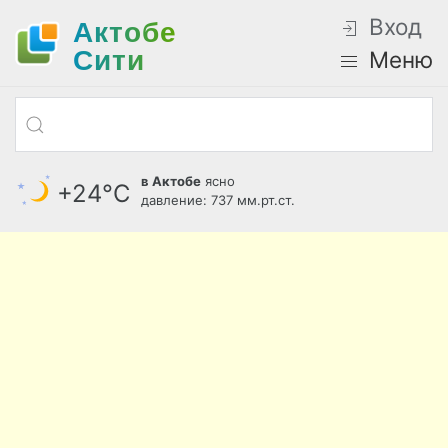
Вход
Актобе
Cити
Меню
в Актобе
ясно
+24°С
давление: 737 мм.рт.ст.