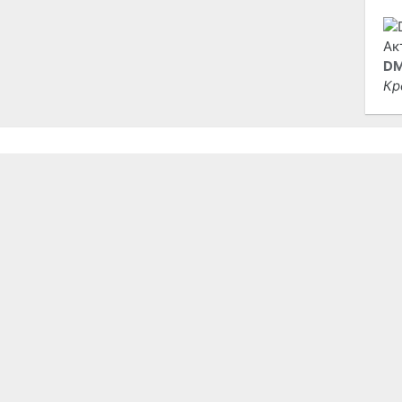
DM
Кр
, видеокассеты, СD-диски
«PLAYSTATIONXO», центр записи ли
РАЗНОЕ
ОТ
Гостевая книга
Ис
то
О проекте
на
Контакты
Ре
со
Карта портала
ст