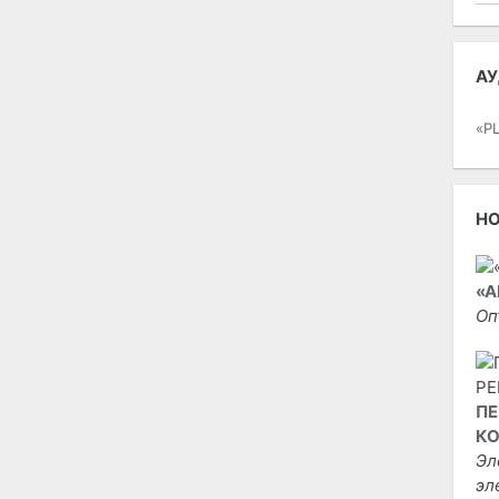
АУ
«P
Н
«А
Оп
ПЕ
КО
Эл
эл