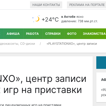
НАШИ КОНТАКТЫ
РЕКЛАМА НА ПОРТАЛЕ
в Актобе
ясно
+24°С
давление: 738 мм.рт.ст.
К
АФИША
РАБОТА
СПРАВКИ
ФОТО
ЗНАКОМСТВА
идеокассеты, СD-диски
«PLAYSTATIONXO», центр записи
XO», центр записи
А
 игр на приставки
У
ус
си лицензионных игр на приставки