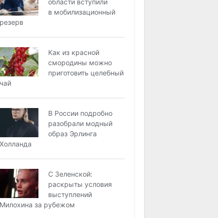
области вступили
в мобилизационный
резерв
Как из красной
смородины можно
приготовить целебный
чай
В России подробно
разобрали модный
образ Эрлинга
Холланда
С Зеленской:
раскрыты условия
выступлений
Милохина за рубежом