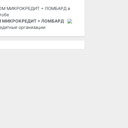
 МИКРОКРЕДИТ + ЛОМБАРД
едитные организации
цензионных игр на приставки
 РЕДАКЦИИ
пользование материалов возможно
лько при наличии активной ссылки
 городской портал «Актобе Сити».
дакция не несет ответственности за
держание рекламных объявлений,
атей и комментариев.