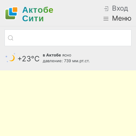
Вход
Актобе
Cити
Меню
в Актобе
ясно
+23°С
давление: 739 мм.рт.ст.