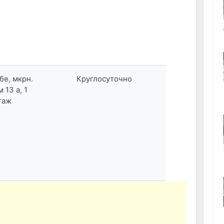
обе, мкрн.
Круглосуточно
м 13 а, 1
таж