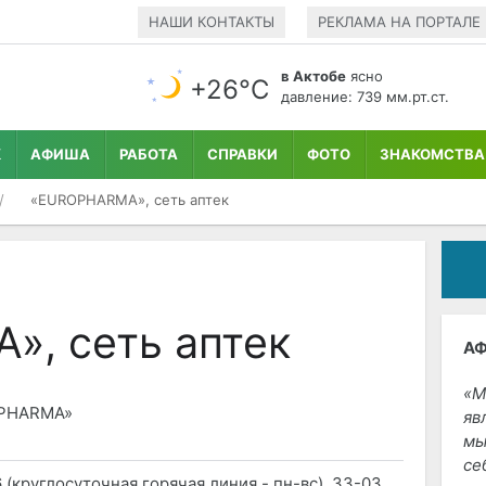
НАШИ КОНТАКТЫ
РЕКЛАМА НА ПОРТАЛЕ
в Актобе
ясно
+26°С
давление: 739 мм.рт.ст.
К
АФИША
РАБОТА
СПРАВКИ
ФОТО
ЗНАКОМСТВА
«EUROPHARMA», сеть аптек
, сеть аптек
А
М
OPHARMA»
яв
мы
се
6 (круглосуточная горячая линия - пн-вс), 33-03