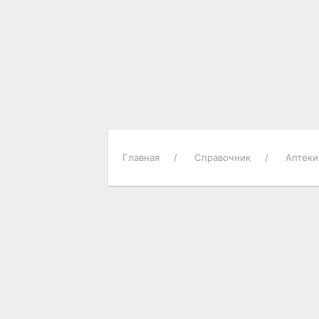
Главная
Справочник
Аптеки
О ГОРОДЕ
Городские новости
Достопримечательности
Историческая справка