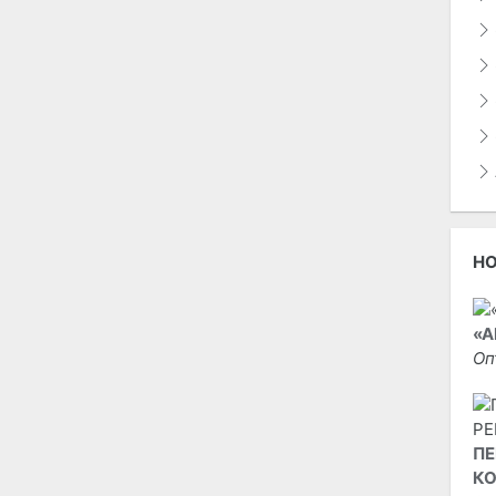
Н
«А
Оп
ПЕ
КО