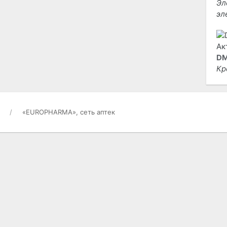
Эл
эл
DM
Кр
«EUROPHARMA», сеть аптек
РАЗНОЕ
ОТ
Гостевая книга
Ис
то
О проекте
на
Контакты
Ре