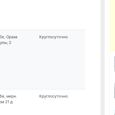
обе, Ораза
Круглосуточно
улы, 2
обе, мкрн.
Круглосуточно
ом 21 д