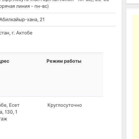
орячая линия - пн-вс)
 Абилкайыр-хана, 21
тан, г. Актобе
дрес
Режим работы
обе, Есет
Круглосуточно
, 130, 1
таж