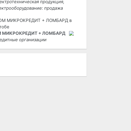
ектротехническая продукция,
ектрооборудование: продажа
 МИКРОКРЕДИТ + ЛОМБАРД
едитные организации
 РЕДАКЦИИ
пользование материалов возможно
лько при наличии активной ссылки
 городской портал «Актобе Сити».
дакция не несет ответственности за