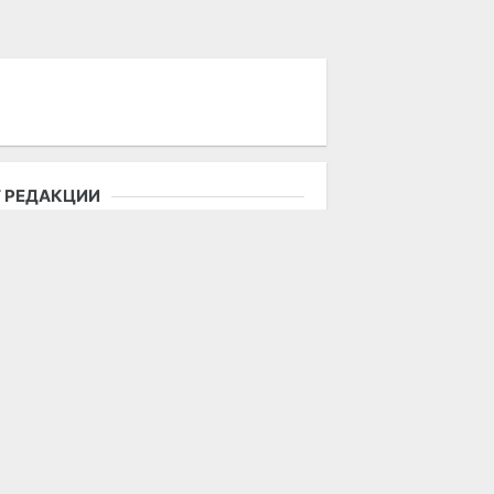
 РЕДАКЦИИ
пользование материалов возможно
лько при наличии активной ссылки
 городской портал «Актобе Сити».
дакция не несет ответственности за
держание рекламных объявлений,
атей и комментариев.
mail:
info@aktobe.city
ОСЕЩАЕМОСТЬ