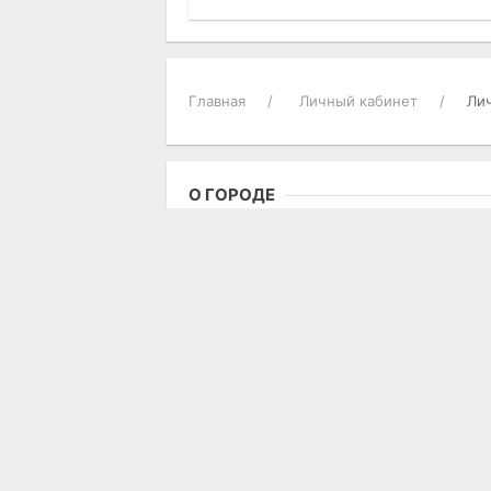
Главная
Личный кабинет
Ли
О ГОРОДЕ
Городские новости
Достопримечательности
Историческая справка
Карта города
Опросы пользователей
Погода в Актобе