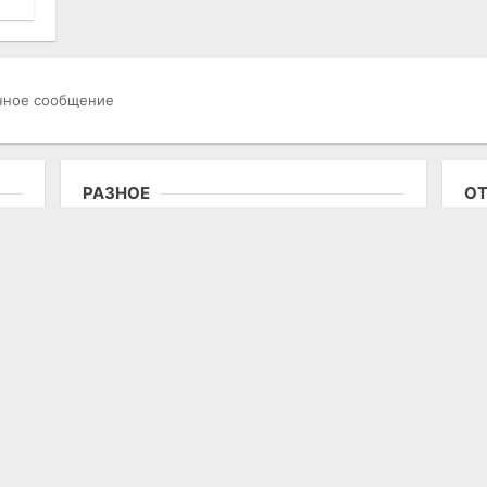
чное сообщение
РАЗНОЕ
ОТ
Гостевая книга
Ис
то
О проекте
на
Контакты
Ре
со
Карта портала
ст
Правила пользования
E-
П
Размещение рекламы