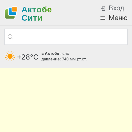
Вход
Актобе
Cити
Меню
в Актобе
ясно
+28°С
давление: 740 мм.рт.ст.