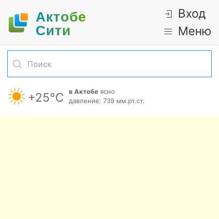
Вход
Актобе
Cити
Меню
в Актобе
ясно
+25°С
давление: 739 мм.рт.ст.