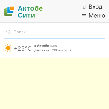
Вход
Актобе
Cити
Меню
в Актобе
ясно
+25°С
давление: 739 мм.рт.ст.