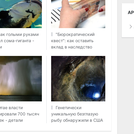
АР
ак голыми руками
"Бюрократический
л сома-гиганта -
квест": как оставить
и
вклад в наследство
итае власти
Генетически
ировали 700 тысяч
уникальную безглазую
ек - детали
рыбу обнаружили в США