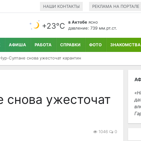
НАШИ КОНТАКТЫ
РЕКЛАМА НА ПОРТАЛЕ
в Актобе
ясно
+23°С
давление: 739 мм.рт.ст.
К
АФИША
РАБОТА
СПРАВКИ
ФОТО
ЗНАКОМСТВА
Нур-Султане снова ужесточат карантин
А
Н
е снова ужесточат
да
вл
Га
1046
0