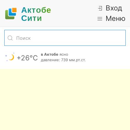
Вход
Актобе
Cити
Меню
в Актобе
ясно
+26°С
давление: 739 мм.рт.ст.