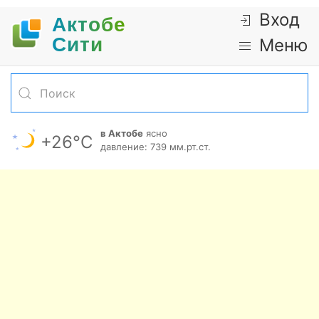
Вход
Актобе
Cити
Меню
в Актобе
ясно
+26°С
давление: 739 мм.рт.ст.