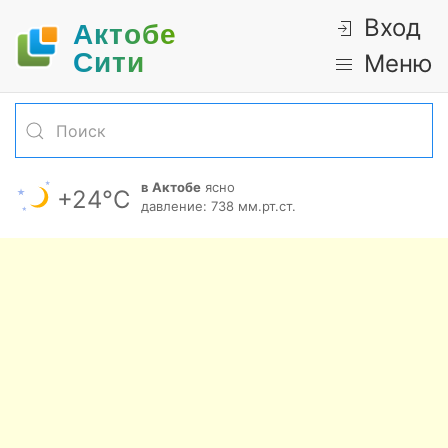
Вход
Актобе
Cити
Меню
в Актобе
ясно
+24°С
давление: 738 мм.рт.ст.