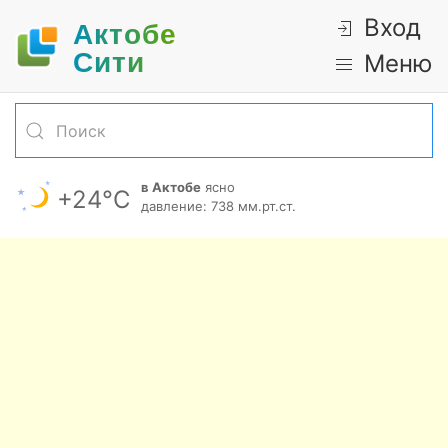
Вход
Актобе
Cити
Меню
в Актобе
ясно
+24°С
давление: 738 мм.рт.ст.