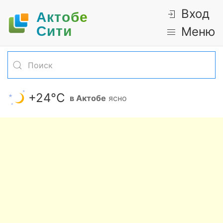
Вход
Актобе
Cити
Меню
+24°С
в Актобе
ясно