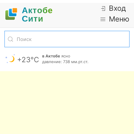
Вход
Актобе
Cити
Меню
в Актобе
ясно
+23°С
давление: 738 мм.рт.ст.