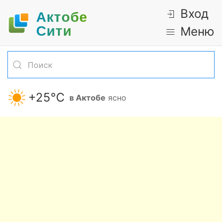
Вход
Актобе
Cити
Меню
+25°С
в Актобе
ясно