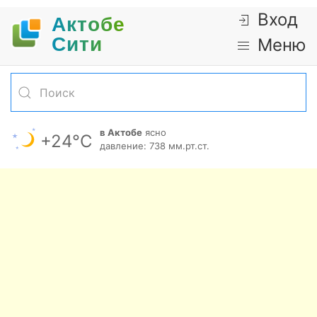
Вход
Актобе
Cити
Меню
в Актобе
ясно
+24°С
давление: 738 мм.рт.ст.