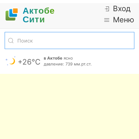
Вход
Актобе
Cити
Меню
в Актобе
ясно
+26°С
давление: 739 мм.рт.ст.