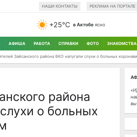
НАШИ КОНТАКТЫ
РЕКЛАМА НА ПОРТАЛЕ
+25°С
в Актобе
ясно
К
АФИША
РАБОТА
СПРАВКИ
ФОТО
ЗНАКОМСТВА
телей Зайсанского района ВКО напугали слухи о больных коронав
А
И
анского района
на
вы
 слухи о больных
м