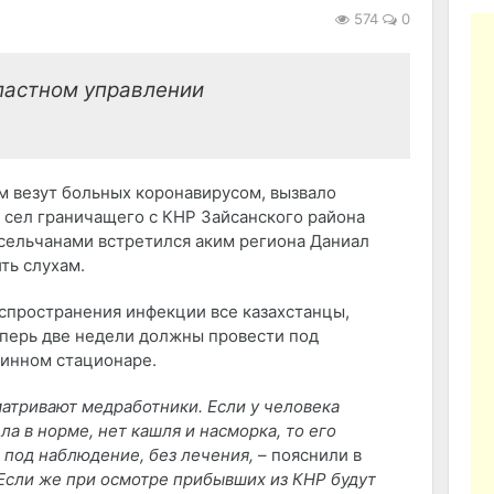
574
0
ластном управлении
м везут больных коронавирусом, вызвало
 сел граничащего с КНР Зайсанского района
 сельчанами встретился аким региона Даниал
ть слухам.
аспространения инфекции все казахстанцы,
еперь две недели должны провести под
инном стационаре.
атривают медработники. Если у человека
а в норме, нет кашля и насморка, то его
под наблюдение, без лечения,
– пояснили в
 Если же при осмотре прибывших из КНР будут