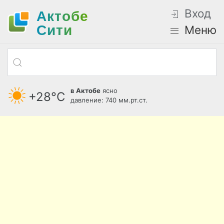
Вход
Актобе
Cити
Меню
в Актобе
ясно
+28°С
давление: 740 мм.рт.ст.