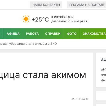
НАШИ КОНТАКТЫ
РЕКЛАМА НА ПОРТАЛЕ
в Актобе
ясно
+25°С
давление: 739 мм.рт.ст.
К
АФИША
РАБОТА
СПРАВКИ
ФОТО
ЗНАКОМСТВА
вшая уборщица стала акимом в ВКО
А
Н
ица стала акимом
жи
дн
606
0