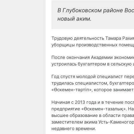
В Глубоковском районе Вос
новый аким.
Трудовую деятельность Тамара Рахим
уборщицы производственных помеще
После окончания Академии экономик
устроилась бухгалтером в сельскую 
Год спустя молодой специалист пере
трудилась специалистом, бухгалтером
«Өскемен-тәртіп», которое занимает
Начиная с 2013 года и в течение по
предприятие «Өскемен-тазалық». На
высшее образование в области прав
заместителем акима Усть-Каменогорс
недавнего времени.