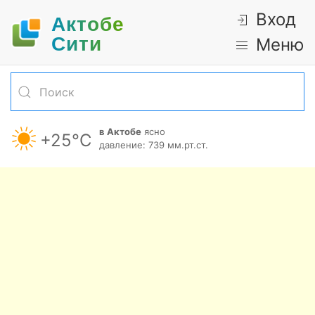
Вход
Актобе
Cити
Меню
в Актобе
ясно
+25°С
давление: 739 мм.рт.ст.