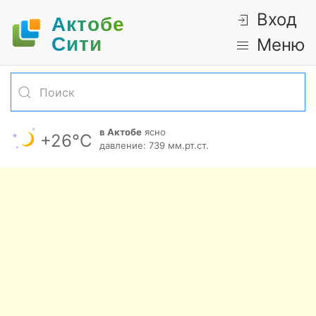
Вход
Актобе
Cити
Меню
в Актобе
ясно
+26°С
давление: 739 мм.рт.ст.