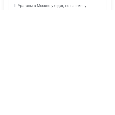
Ураганы в Москве уходят, но на смену
им придет другая напасть
ПОСЛЕДНИЕ НОВОСТИ
Вчера в 10:39
133
Одна спичка — миллионные убытки: суд
поставил точку в необычном деле
06 августа 2026, 10:18
279