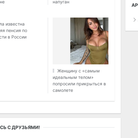
не
напуган
АР
ла известна
яя пенсия по
сти в России
Женщину с «самым
идеальным телом»
попросили прикрыться в
самолете
СЬ С ДРУЗЬЯМИ!