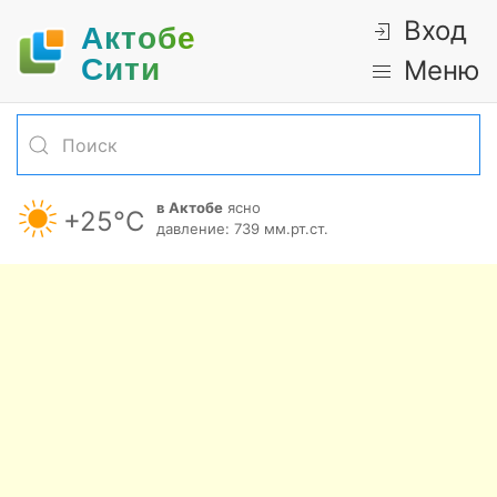
Вход
Актобе
Cити
Меню
в Актобе
ясно
+25°С
давление: 739 мм.рт.ст.