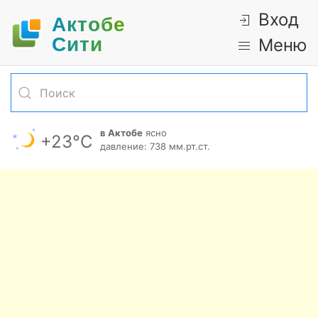
Вход
Актобе
Cити
Меню
в Актобе
ясно
+23°С
давление: 738 мм.рт.ст.