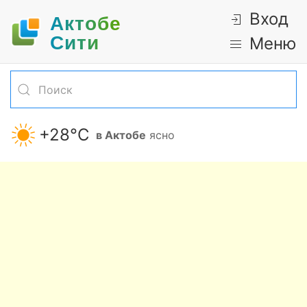
Вход
Актобе
Cити
Меню
+28°С
в Актобе
ясно