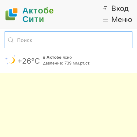
Вход
Актобе
Cити
Меню
в Актобе
ясно
+26°С
давление: 739 мм.рт.ст.