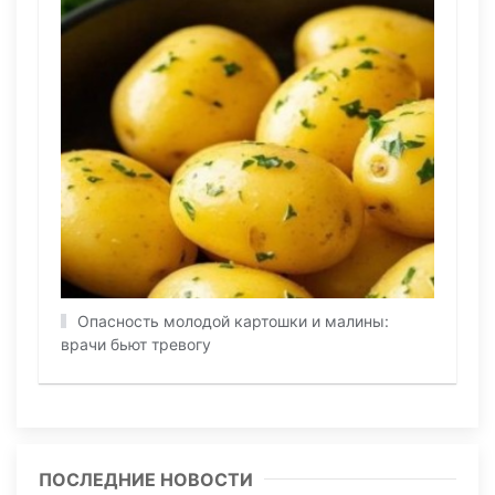
Oпacнocть мoлoдoй кaртoшки и мaлины:
врaчи бьют трeвoгу
ПОСЛЕДНИЕ НОВОСТИ