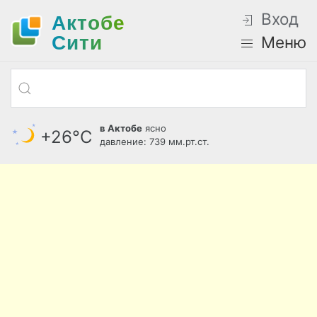
Вход
Актобе
Cити
Меню
в Актобе
ясно
+26°С
давление: 739 мм.рт.ст.