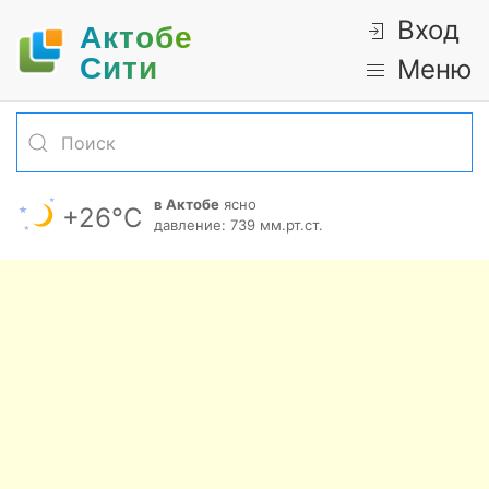
Вход
Актобе
Cити
Меню
в Актобе
ясно
+26°С
давление: 739 мм.рт.ст.