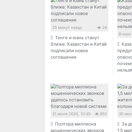
35 минут назад
28
Вчера 
Тенге и юань станут
ближе: Казахстан и Китай
Каза
подписали новое
преду
соглашение
опасно
почему
нельз
31 июля 2026, 10:40
850
30 июл
Полтора миллиона
За д
мошеннических звонков
1,5 ми