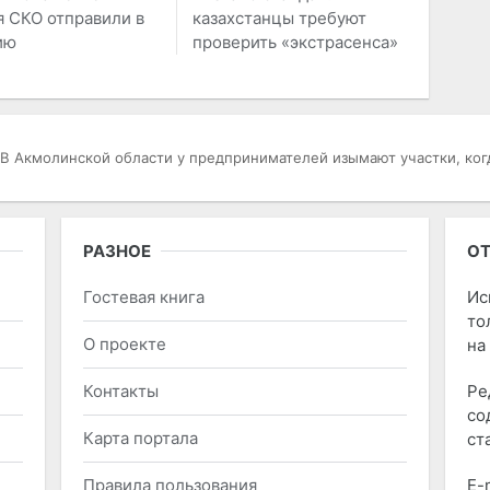
 СКО отправили в
казахстанцы требуют
ию
проверить «экстрасенса»
В Акмолинской области у предпринимателей изымают участки, ко
РАЗНОЕ
ОТ
Гостевая книга
Ис
то
О проекте
на
Контакты
Ре
со
Карта портала
ст
Правила пользования
E-