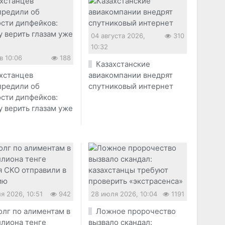
04 августа 2026,
310
10:32
в 10:06
188
Казахстанские
хстанцев
авиакомпании внедрят
предили об
спутниковый интернет
сти дипфейков:
 верить глазам уже
я
я 2026, 10:51
942
28 июля 2026, 10:04
1191
олг по алиментам в
Ложное пророчество
ллиона тенге
вызвало скандал: