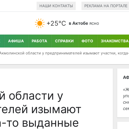
НАШИ КОНТАКТЫ
РЕКЛАМА НА ПОРТАЛЕ
+25°С
в Актобе
ясно
К
АФИША
РАБОТА
СПРАВКИ
ФОТО
ЗНАКОМСТВА
Акмолинской области у предпринимателей изымают участки, когда
А
Ж
й области у
уп
сн
телей изымают
се
а-то выданные