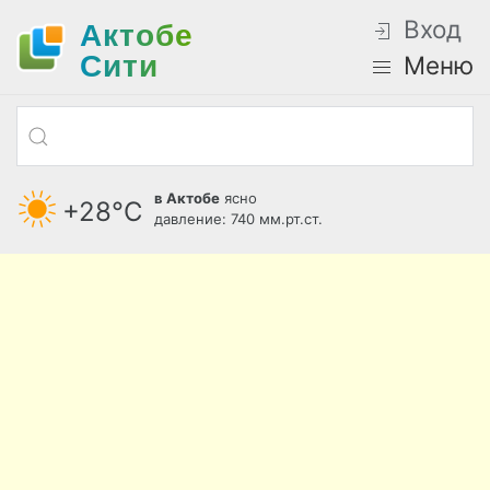
Вход
Актобе
Cити
Меню
в Актобе
ясно
+28°С
давление: 740 мм.рт.ст.