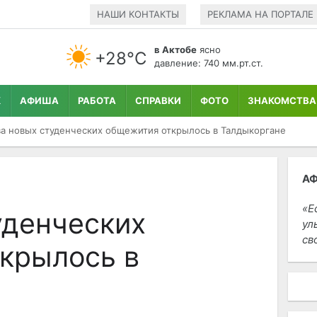
НАШИ КОНТАКТЫ
РЕКЛАМА НА ПОРТАЛЕ
в Актобе
ясно
+28°С
давление: 740 мм.рт.ст.
К
АФИША
РАБОТА
СПРАВКИ
ФОТО
ЗНАКОМСТВА
а новых студенческих общежития открылось в Талдыкоргане
А
Е
уденческих
ул
св
крылось в